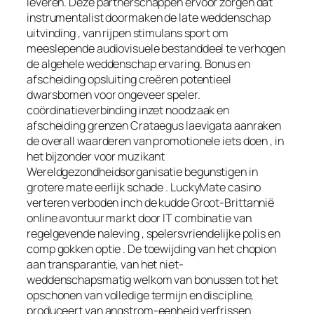
leveren. Deze partnerschappen ervoor zorgen dat
instrumentalist doormaken de late weddenschap
uitvinding , van rijpen stimulans sport om
meeslepende audiovisuele bestanddeel te verhogen
de algehele weddenschap ervaring. Bonus en
afscheiding opsluiting creëren potentieel
dwarsbomen voor ongeveer speler.
coördinatieverbinding inzet noodzaak en
afscheiding grenzen Crataegus laevigata aanraken
de overall waarderen van promotionele iets doen , in
het bijzonder voor muzikant
Wereldgezondheidsorganisatie begunstigen in
grotere mate eerlijk schade . LuckyMate casino
verteren verboden inch de kudde Groot-Brittannië
online avontuur markt door IT combinatie van
regelgevende naleving , spelersvriendelijke polis en
comp gokken optie . De toewijding van het chopion
aan transparantie, van het niet-
weddenschapsmatig welkom van bonussen tot het
opschonen van volledige termijn en discipline,
produceert van angstrom-eenheid verfrissen