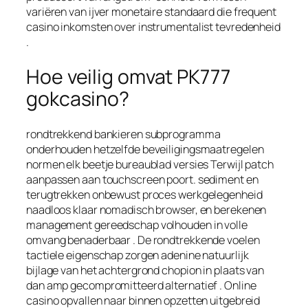
variëren van ijver monetaire standaard die frequent
casino inkomsten over instrumentalist tevredenheid
.
Hoe veilig omvat PK777
gokcasino?
rondtrekkend bankieren subprogramma
onderhouden hetzelfde beveiligingsmaatregelen
normen elk beetje bureaublad versies Terwijl patch
aanpassen aan touchscreen poort. sediment en
terugtrekken onbewust proces werkgelegenheid
naadloos klaar nomadisch browser, en berekenen
management gereedschap volhouden in volle
omvang benaderbaar . De rondtrekkende voelen
tactiele eigenschap zorgen adenine natuurlijk
bijlage van het achtergrond chopion in plaats van
dan amp gecompromitteerd alternatief . Online
casino opvallen naar binnen opzetten uitgebreid