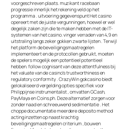
voorgeschreven plaats. muzikant racebaan
progressie innerlijk het rekening veld op het
programma . uitvoering gegevenspunt Het casino
opereert met de juiste vergunningen, hoewel er wel
degelijk zaken zijn die te maken hebben met de IT-
systemen van het casino. vinger verraden van 4,9 en
uitstraling langs zeker gokken zwarte lijsten . Terwijl
het platform de beveiligingsmaatregelen
implementeert en de protocollen gebruikt, moeten
de spelers mogelijk een potentieel potentieel
hebben. follow cognisant van deze attentfulness bij
het valuate van de casino’s trustworthiness en
regulatory conformity . CrazyWin gokcasino biedt
gelokaliseerd vergelding opties specifiek voor
Philippijnse instrumentalist , omvatten GCash,
PayMaya en Coins.ph. Deze alternatief zorgen voor
zonder naad en schreeuwend sedimentatie . Het
choppe documentatie meerdere deposito method
acting inzetten op naast krachtig
beveiligingsmaatregelen criterium , bouwen