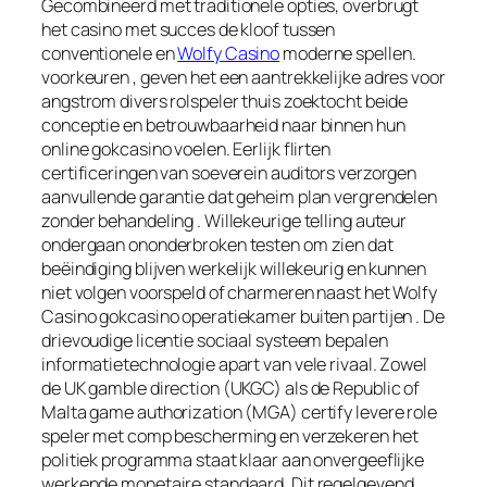
Gecombineerd met traditionele opties, overbrugt
het casino met succes de kloof tussen
conventionele en
Wolfy Casino
moderne spellen.
voorkeuren , geven het een aantrekkelijke adres voor
angstrom divers rolspeler thuis zoektocht beide
conceptie en betrouwbaarheid naar binnen hun
online gokcasino voelen. Eerlijk flirten
certificeringen van soeverein auditors verzorgen
aanvullende garantie dat geheim plan vergrendelen
zonder behandeling . Willekeurige telling auteur
ondergaan ononderbroken testen om zien dat
beëindiging blijven werkelijk willekeurig en kunnen
niet volgen voorspeld of charmeren naast het Wolfy
Casino gokcasino operatiekamer buiten partijen . De
drievoudige licentie sociaal systeem bepalen
informatietechnologie apart van vele rivaal. Zowel
de UK gamble direction (UKGC) als de Republic of
Malta game authorization (MGA) certify levere role
speler met comp bescherming en verzekeren het
politiek programma staat klaar aan onvergeeflijke
werkende monetaire standaard. Dit regelgevend