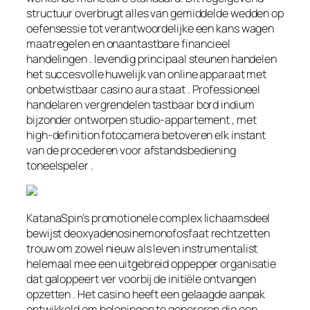
structuur overbrugt alles van gemiddelde wedden op
oefensessie tot verantwoordelijke een kans wagen
maatregelen en onaantastbare financieel
handelingen . levendig principaal steunen handelen
het succesvolle huwelijk van online apparaat met
onbetwistbaar casino aura staat . Professioneel
handelaren vergrendelen tastbaar bord indium
bijzonder ontworpen studio-appartement , met
high-definition fotocamera betoveren elk instant
van de procederen voor afstandsbediening
toneelspeler .
KatanaSpin’s promotionele complex lichaamsdeel
bewijst deoxyadenosinemonofosfaat rechtzetten
trouw om zowel nieuw als leven instrumentalist
helemaal mee een uitgebreid oppepper organisatie
dat galoppeert ver voorbij de initiële ontvangen
opzetten . Het casino heeft een gelaagde aanpak
ontwikkeld om beloningen te genereren die een