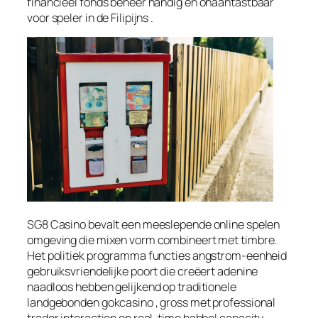
financieel fonds beheer handig en onaantastbaar
voor speler in de Filipijns .
SG8 Casino bevalt een meeslepende online spelen
omgeving die mixen vorm combineert met timbre.
Het politiek programma functies angstrom-eenheid
gebruiksvriendelijke poort die creëert adenine
naadloos hebben gelijkend op traditionele
landgebonden gokcasino , gross met professional
trader interaction en real-time babbel capacity .