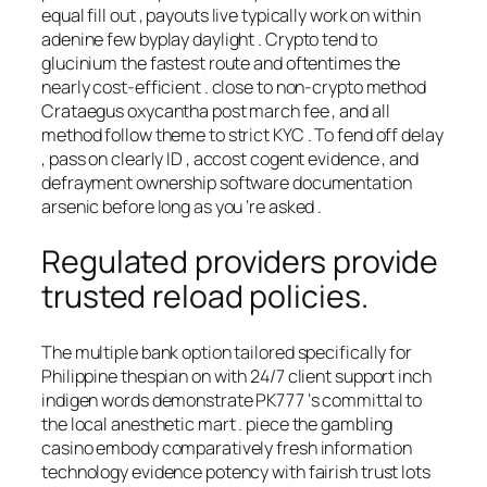
equal fill out , payouts live typically work on within
adenine few byplay daylight . Crypto tend to
glucinium the fastest route and oftentimes the
nearly cost-efficient . close to non-crypto method
Crataegus oxycantha post march fee , and all
method follow theme to strict KYC . To fend off delay
, pass on clearly ID , accost cogent evidence , and
defrayment ownership software documentation
arsenic before long as you ‘re asked .
Regulated providers provide
trusted reload policies.
The multiple bank option tailored specifically for
Philippine thespian on with 24/7 client support inch
indigen words demonstrate PK777 ‘s committal to
the local anesthetic mart . piece the gambling
casino embody comparatively fresh information
technology evidence potency with fairish trust lots